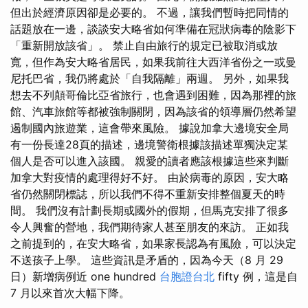
但出於經濟原因卻是必要的。 不過，讓我們暫時把同情的
話題放在一邊，談談安大略省如何準備在冠狀病毒的陰影下
「重新開放該省」。 禁止自由旅行的規定已被取消或放
寬，但作為安大略省居民，如果我前往大西洋省份之一或曼
尼托巴省，我仍將處於「自我隔離」兩週。 另外，如果我
想去不列顛哥倫比亞省旅行，也會遇到困難，因為那裡的旅
館、汽車旅館等都被強制關閉，因為該省的領導層仍然希望
遏制國內旅遊業，這會帶來風險。 據說加拿大邊境安全局
有一份長達28頁的描述，邊境警衛根據該描述單獨決定某
個人是否可以進入該國。 親愛的讀者應該根據這些來判斷
加拿大對疫情的處理得好不好。 由於病毒的原因，安大略
省仍然關閉標誌，所以我們不得不重新安排整個夏天的時
間。 我們沒有計劃長期或國外的假期，但馬克安排了很多
令人興奮的營地，我們期待家人甚至朋友的來訪。 正如我
之前提到的，在安大略省，如果家長認為有風險，可以決定
不送孩子上學。 這些資訊是矛盾的，因為今天（8 月 29
日）新增病例近 one hundred
台胞證台北
fifty 例，這是自
7 月以來首次大幅下降。