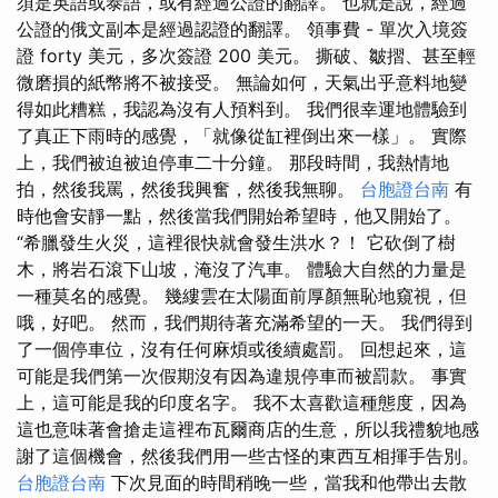
須是英語或泰語，或有經過公證的翻譯。 也就是說，經過
公證的俄文副本是經過認證的翻譯。 領事費 - 單次入境簽
證 forty 美元，多次簽證 200 美元。 撕破、皺摺、甚至輕
微磨損的紙幣將不被接受。 無論如何，天氣出乎意料地變
得如此糟糕，我認為沒有人預料到。 我們很幸運地體驗到
了真正下雨時的感覺，「就像從缸裡倒出來一樣」。 實際
上，我們被迫被迫停車二十分鐘。 那段時間，我熱情地
拍，然後我罵，然後我興奮，然後我無聊。
台胞證台南
有
時他會安靜一點，然後當我們開始希望時，他又開始了。
“希臘發生火災，這裡很快就會發生洪水？！ 它砍倒了樹
木，將岩石滾下山坡，淹沒了汽車。 體驗大自然的力量是
一種莫名的感覺。 幾縷雲在太陽面前厚顏無恥地窺視，但
哦，好吧。 然而，我們期待著充滿希望的一天。 我們得到
了一個停車位，沒有任何麻煩或後續處罰。 回想起來，這
可能是我們第一次假期沒有因為違規停車而被罰款。 事實
上，這可能是我的印度名字。 我不太喜歡這種態度，因為
這也意味著會搶走這裡布瓦爾商店的生意，所以我禮貌地感
謝了這個機會，然後我們用一些古怪的東西互相揮手告別。
台胞證台南
下次見面的時間稍晚一些，當我和他帶出去散