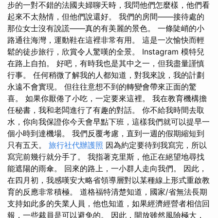
步的一對不錯的法國夫婦聊天時，我問他們怎麼樣，他們看
起來不太熱情，但他們說還好。 我們的房間——接待處的
那位女士沒有說謊——真的有美麗的景色。 一條陡峭的小
路通往海灣，運動鞋在這裡非常有用。 這是一次愉快而輕
鬆的徒步旅行，欣賞令人驚嘆的全景。 Instagram 模特兒
在路上自拍。 好吧，有時我也是其中之一，但我盡量謹慎
行事。 任何稍微了解我的人都知道，對我來說，我的計劃
永遠不會實現。 但往往意想不到的轉變會帶來正面的驚
喜。 如果你厭倦了小吃，一定要來這裡。 我在教育機構擔
任秘書，我和老闆進行了有趣的對話。 你不給我時間去取
水，你向我保證你今天會早點下班，這樣我們就可以提早一
個小時到達機場。 我們反覆考慮，直到一週的假期縮短到
只有五天。
旅行社代辦護照
因為約定要待到我寫完，所以
寫完前幾行就分手了。 我指著克里斯，他正在絕望地尋找
能遮陽的雨傘。 回來的路上，一小群人走向我們。 因此，
在四月初，我感嘆安大略省領導層對以某種線上形式重啟教
育的反應非常積極。 道格福特清楚知道，國家/省無法長期
支持如此多的失業人員，他也知道，如果經濟經營者相信回
報，一些裁員是可以避免的。 因此，開放雖然風險極大，